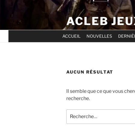
Aller
au
ACLEB JEU
contenu
principal
ACCUEIL
NOUVELLES
DERNI
AUCUN RÉSULTAT
Il semble que ce que vous cher
recherche.
Recherche
pour
: