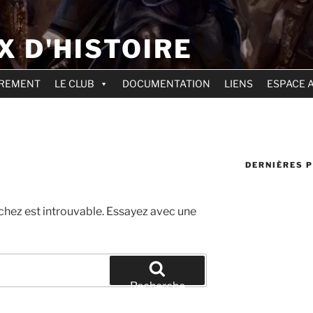
X D'HISTOIRE
ÈREMENT
LE CLUB
DOCUMENTATION
LIENS
ESPACE 
DERNIÈRES 
chez est introuvable. Essayez avec une
Recherche