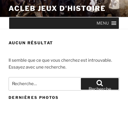
Aller
ACLEB JEUX D'HISTOIRE
au
contenu
MENU
principal
AUCUN RÉSULTAT
Il semble que ce que vous cherchez est introuvable.
Essayez avec une recherche.
Recherche
pour
Recherche
:
DERNIÈRES PHOTOS