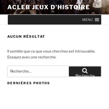
Aller
ACLEB JEUX D'HISTOIRE
au
contenu
MENU
principal
AUCUN RÉSULTAT
Il semble que ce que vous cherchez est introuvable.
Essayez avec une recherche.
Recherche
pour
Recherche
:
DERNIÈRES PHOTOS